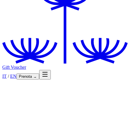
Gift Voucher
IT
/
EN
Prenota
→