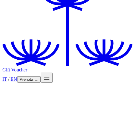
Gift Voucher
IT
/
EN
Prenota
→