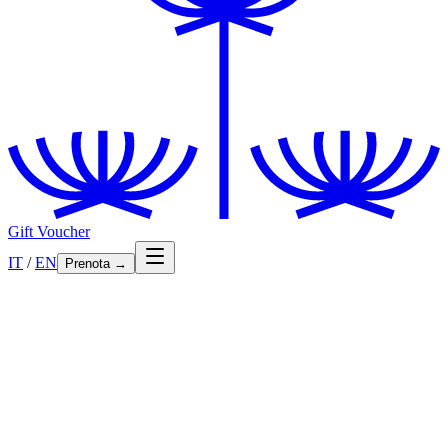
Gift Voucher
IT
/
EN
Prenota
→