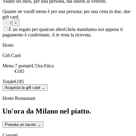
Valido sei mesi, per una persona, dal lunedì al venerdì.
Quante ne vuoi
Il menu è per una persona: per una cena in due, due
gift card.
1
−
+
È un regalo per qualcun altro
Gliela mandiamo noi appena il
pagamento è confermato. A te resta la ricevuta.
Horto
.
Gift Card
Menu 7 portate
L'Ora Etica
€
185
Totale
€
185
Acquista la gift card
→
Horto Restaurant
Un'ora da Milano nel piatto.
Prenota un tavolo
→
Contatti